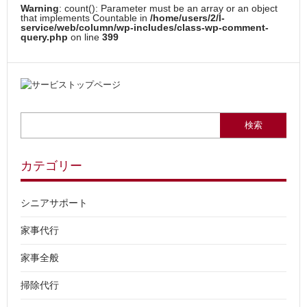
Warning
: count(): Parameter must be an array or an object
that implements Countable in
/home/users/2/l-
service/web/column/wp-includes/class-wp-comment-
query.php
on line
399
検索:
カテゴリー
シニアサポート
家事代行
家事全般
掃除代行