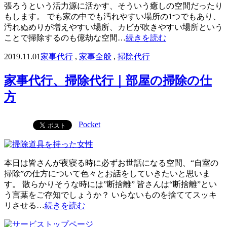
張ろうという活力源に活かす、そういう癒しの空間だったり
もします。 でも家の中でも汚れやすい場所の1つでもあり、
汚れぬめりが増えやすい場所、カビが吹きやすい場所という
ことで掃除するのも億劫な空間…
続きを読む
2019.11.01
家事代行
,
家事全般
,
掃除代行
家事代行、掃除代行｜部屋の掃除の仕
方
Pocket
本日は皆さんが夜寝る時に必ずお世話になる空間、“自室の
掃除”の仕方について色々とお話をしていきたいと思いま
す。 散らかりそうな時には”断捨離” 皆さんは“断捨離”とい
う言葉をご存知でしょうか？ いらないものを捨ててスッキ
リさせる…
続きを読む