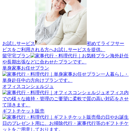
お試しサービス
初めてライフサー
ビスをご利用される方へお試しサービスを提供。
留守宅プラン
海外赴任
や長期出張などに合わせたプランです。
単身家事お任せプラン
一人暮らし・
単身赴任中の方向けプランです。
オフィスコンシェルジュ
オフィス内
での様々な維持・管理のご要望に柔軟で質の高い対応をさせ
て頂きます。
ギフトチケット販売
母の日やお誕生
日のプレゼント用に、お掃除代行・家事代行等のギフトチケ
ットをご用意しております。