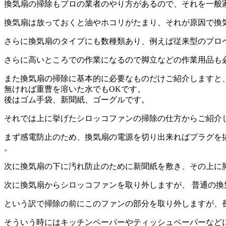
換気扇の掃除
もプロの業者のやり方があるので、それを一般
換気扇は放っておくと油やホコリがたまり、それが原因で換
さらに換気扇のタイプにも数種類あり、例えば従来型のプロ
さらに高いところでの作業になるので脚立などの作業用品も
また換気扇の掃除に基本的に必要なものだけご紹介しますと
無ければ重曹を溶いた水でもOKです。
後はゴム手袋、新聞紙、ゴーグルです。
それでは上に挙げたシロッコファンの掃除の仕方からご紹介
まず感電防止のため、換気扇の電源を切り出来ればプラグを
。
次に換気扇の下に汚れ防止のために新聞紙を敷き、その上に
次に換気扇からシロッコファンを取り外しますが、 普通の
という訳で掃除の前にこのファンの部分を取り外しますが、
そういう時にはキッチンペーパーやティッシュペーパーなど