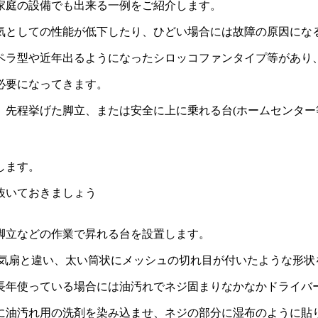
家庭の設備でも出来る一例をご紹介します。
気としての性能が低下したり、ひどい場合には故障の原因にな
ペラ型や近年出るようになった
シロッコファン
タイプ等があり
必要になってきます。
、先程挙げた脚立、または安全に上に乗れる台(ホームセンター
します。
抜いておきましょう
脚立などの作業で昇れる台を設置します。
換気扇と違い、太い筒状にメッシュの切れ目が付いたような形状
長年使っている場合には油汚れでネジ固まりなかなかドライバ
に油汚れ用の洗剤を染み込ませ、ネジの部分に湿布のように貼り