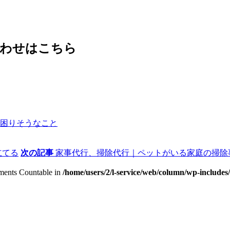
合わせはこちら
困りそうなこと
立てる
次の記事
家事代行、掃除代行｜ペットがいる家庭の掃除
lements Countable in
/home/users/2/l-service/web/column/wp-include