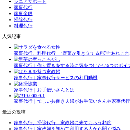
シニアサポート
家事代行
家事全般
掃除代行
料理代行
人気記事
家事代行、料理代行｜"野菜が引き立てる料理"あれこれ
家事代行｜作り置きをする時に気をつけたい6つのポイ
家事代行｜家事代行サービスの利用動機
家事代行｜お手伝いさんとは
家事代行｜忙しい共働き夫婦がお手伝いさんや家事代行
最近の投稿
家事代行、掃除代行｜家政婦に来てもらう頻度
家事代行｜家政婦を初めて利用する人から聞く悩み