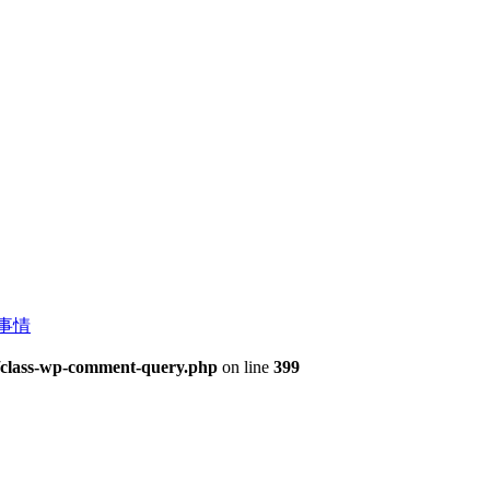
事情
s/class-wp-comment-query.php
on line
399