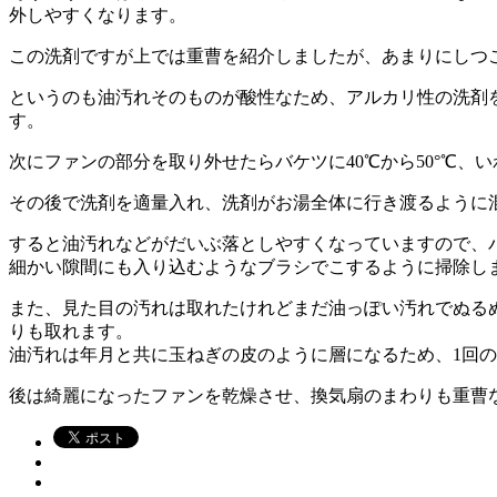
外しやすくなります。
この洗剤ですが上では重曹を紹介しましたが、
あまりにしつ
というのも油汚れそのものが酸性なため、アルカリ性の洗剤
す。
次にファンの部分を取り外せたらバケツに40℃から50°℃
その後で洗剤を適量入れ、洗剤がお湯全体に行き渡るように混
すると油汚れなどがだいぶ落としやすくなっていますので、
細かい隙間にも入り込むようなブラシでこするように掃除し
また、見た目の汚れは取れたけれどまだ油っぽい汚れでぬる
りも取れます。
油汚れは年月と共に玉ねぎの皮のように層になるため、1回
後は綺麗になったファンを乾燥させ、換気扇のまわりも重曹