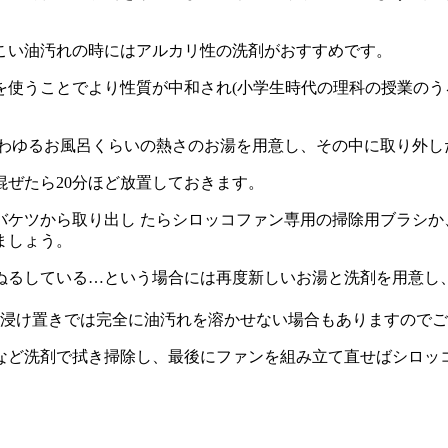
こい油汚れの時にはアルカリ性の洗剤がおすすめです。
を使うことでより性質が中和され(小学生時代の理科の授業のう
、いわゆるお風呂くらいの熱さのお湯を用意し、その中に取り外
ぜたら20分ほど放置しておきます。
バケツから取り出し たらシロッコファン専用の掃除用ブラシか
ましょう。
ぬるしている…という場合には再度新しいお湯と洗剤を用意し、
の浸け置きでは完全に油汚れを溶かせない場合もありますので
など洗剤で拭き掃除し、最後にファンを組み立て直せばシロッ