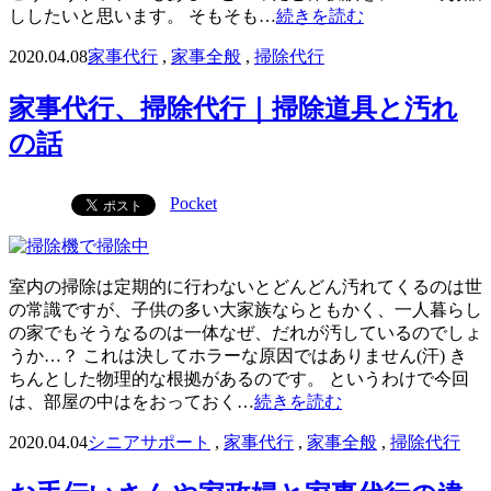
ししたいと思います。 そもそも…
続きを読む
2020.04.08
家事代行
,
家事全般
,
掃除代行
家事代行、掃除代行｜掃除道具と汚れ
の話
Pocket
室内の掃除は定期的に行わないとどんどん汚れてくるのは世
の常識ですが、子供の多い大家族ならともかく、一人暮らし
の家でもそうなるのは一体なぜ、だれが汚しているのでしょ
うか…？ これは決してホラーな原因ではありません(汗) き
ちんとした物理的な根拠があるのです。 というわけで今回
は、部屋の中はをおっておく…
続きを読む
2020.04.04
シニアサポート
,
家事代行
,
家事全般
,
掃除代行