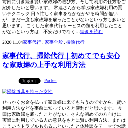
前回に引き続き賢い家政婦の選び方、そして利用の仕方をご
紹介したいと思います。 常連さんから学ぶ家政婦利用の賢
いテクニック 日々忙しく家事をなかなかやる時間が無い
が、まだ一度も家政婦を雇ったことがないという方も多いと
思います。 こうした家事代行サービスの類を利用したこと
がないという方は、不安だけでなく…
続きを読む
2020.11.04
家事代行
,
家事全般
,
掃除代行
家事代行、掃除代行｜初めてでも安心
な家政婦の上手な利用方法
Pocket
せっかくお金を払って家政婦に来てもらうのですから、賢い
利用方法などを事前に知っていると便利だと思います。 今
回は家政婦を雇ったことがない、そんな初めての方向けに、
実際に利用している人の意見をもとに賢い利用方法、または
こういうトラブルもある…といったと体験談をテーマでお話