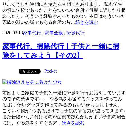
り…そうした時間にも使える空間でもあります。 私も学生
の頃に学校であったことをついつい台所で母親に話したり相
談したり、そういう経験があったもので、本日はそういった
家族の憩いの場でもある台所の片…
続きを読む
2020.03.18
家事代行
,
家事全般
,
掃除代行
家事代行、掃除代行｜子供と一緒に掃
除をしてみよう【その2】
Pocket
前回よりご家庭で子供と一緒に掃除を行うお話をしています
のでその続きです…。 やる気を応援するグッズを作ってみ
る お手伝いグッズを作ってみるのもいいかもしれません。
こういう物が1つあるだけでも子供のやる気が違ってきます♪
また普段から片付けるのが面倒で散らかしが多い子供の場合
には、やる気をくすぐるア…
続きを読む