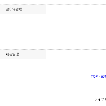
留守宅管理
別荘管理
TOP
›
家
ライフ