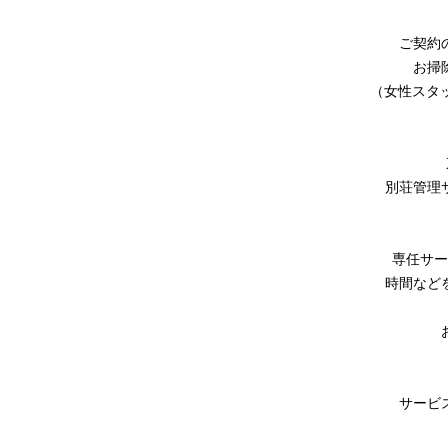
ご契約
お掃
（女性スタ
別荘管理
専任サー
時間など
サービ