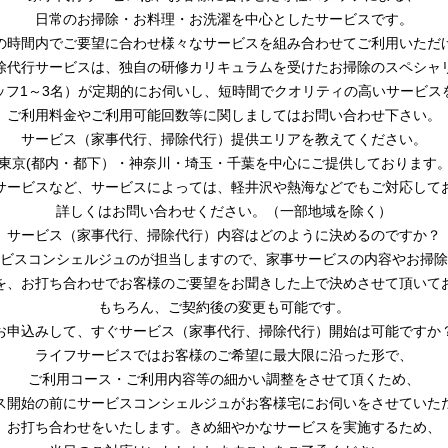
日常のお掃除・お料理・お洗濯を中心としたサービスです。
の時間内でご要望に合わせ様々なサービスを組み合わせてご利用いただ
除代行サービスは、独自の研修カリキュラムを受けたお掃除のスペシャ
ッフ1～3名）が定期的にお伺いし、短時間でクオリティの高いサービス
ご利用料金やご利用可能回数等に関しましてはお問い合わせ下さい。
サービス（家事代行、掃除代行）提供エリアを教えてください。
東京(都内・都下）・神奈川・埼玉・千葉を中心にご提供しております
サービスなど、サービスによっては、軽井沢や熱海などでもご対応して
詳しくはお問い合わせください。（一部地域を除く）
サービス（家事代行、掃除代行）内容はどのように決めるのですか？
ビスコンシェルジュのが担当しますので、家事サービスの内容やお掃除
を、お打ち合わせでお客様のご要望をお聞きした上で決めさせて頂いて
もちろん、ご契約後の変更も可能です。
お申込みして、すぐサービス（家事代行、掃除代行）開始は可能ですか
ライフサービスではお客様のご希望に最大限に沿った形で、
ご利用コース・ご利用内容等の細かい調整をさせて頂くため、
ス開始の前にサービスコンシェルジュがお客様宅にお伺いをさせていた
お打ち合わせをいたします。きめ細やかなサービスを実施するため、