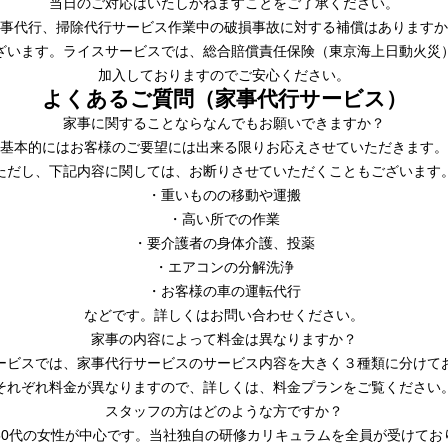
当日のご対応はいたしかねますことをご了承ください。
事代行、掃除代行サービス作業中の破損事故に対する補償はありますか
ざいます。ライスサービスでは、総合賠償責任保険（東京海上日動火災
加入しておりますのでご安心ください。
よくあるご質問
（家事代行サービス）
家事に関することならなんでもお願いできますか？
基本的にはお客様のご要望には出来る限りお応えさせていただきます。
ただし、下記内容に関しては、お断りさせていただくこともございます
・重いものの移動や運搬
・高い所での作業
・要介護者の身体介護、投薬
・エアコンの分解洗浄
・お客様の車の運転代行
などです。詳しくはお問い合わせください。
家事の内容によって料金は異なりますか？
ービスでは、家事代行サービスのサービス内容を大きく３種類に分けて
それぞれ料金が異なりますので、詳しくは、料金プランをご覧ください
スタッフの方はどのような方ですか？
～50代の女性が中心です。当社独自の研修カリキュラムを全員が受けてお