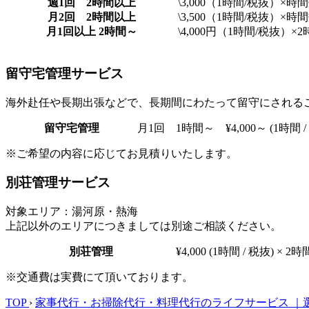
週1回 2時間以上
\3,000（1時間/税抜）×
月2回 2時間以上
\3,500（1時間/税抜）×
月1回以上 2時間～
\4,000円（1時間/税抜）
留守宅管理サービス
海外赴任や長期出張などで、長期間にわたって留守にされる
留守宅管理
月1回 1時間～ ¥4,000～ (1時間 / 
※ご希望の内容に応じてお見積りいたします。
別荘管理サービス
対象エリア：湯河原・熱海
上記以外のエリアにつきましては別途ご相談ください。
別荘管理
¥4,000 (1時間 / 税抜) × 
※交通費は実費にて頂いております。
TOP
›
家事代行・お掃除代行・料理代行のライフサービス ｜